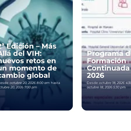
2ª Edición – Más
Allá del VIH:
Programa d
nuevos retos en
Formación
un momento de
Continuada
cambio global
2026
esde
octubre 20, 2026 8:00 am
hasta
Desde
octubre 18, 2026 4:
ctubre 20, 2026 7:00 pm
octubre 18, 2026 5:30 pm