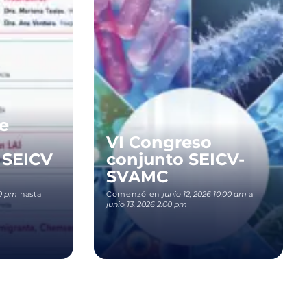
e
VI Congreso
 SEICV
conjunto SEICV-
SVAMC
30 pm
hasta
Comenzó en
junio 12, 2026 10:00 am
a
junio 13, 2026 2:00 pm