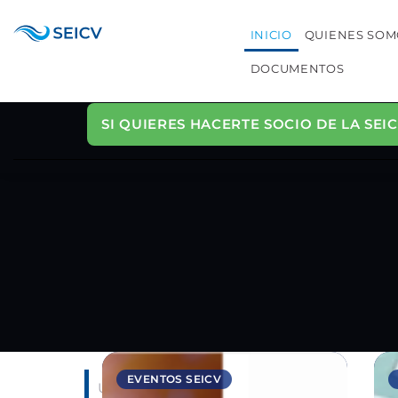
INICIO
QUIENES SOM
DOCUMENTOS
SI QUIERES HACERTE SOCIO DE LA SEIC
EVENTOS SEICV
Ú
V