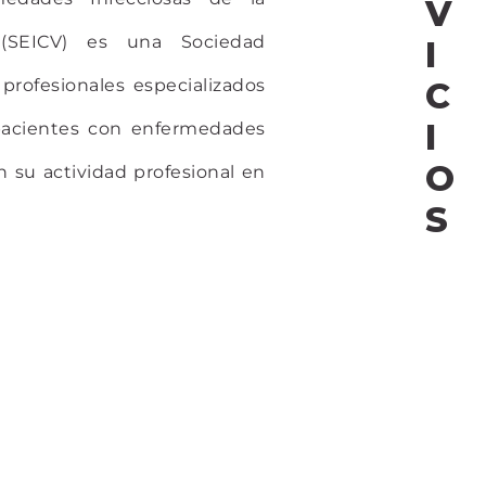
V
(SEICV) es una Sociedad
I
 profesionales especializados
C
I
 pacientes con enfermedades
O
n su actividad profesional en
S