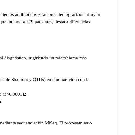
mientos antibióticos y factores demográficos influyen
que incluyó a 279 pacientes, destaca diferencias
l diagnóstico, sugiriendo un microbioma más
dice de Shannon y OTUs) en comparación con la
o (
p
<0.0001)2.
2.
A mediante secuenciación MiSeq. El procesamiento