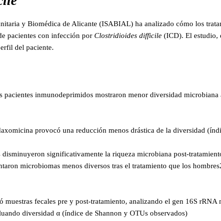
cile
anitaria y Biomédica de Alicante (ISABIAL) ha analizado cómo los trata
 de pacientes con infección por
Clostridioides difficile
(ICD). El estudio, 
erfil del paciente.
 pacientes inmunodeprimidos mostraron menor diversidad microbiana a
daxomicina provocó una reducción menos drástica de la diversidad (ín
s disminuyeron significativamente la riqueza microbiana post-tratamient
taron microbiomas menos diversos tras el tratamiento que los hombres
gió muestras fecales pre y post-tratamiento, analizando el gen 16S rRN
aluando diversidad α (índice de Shannon y OTUs observados)