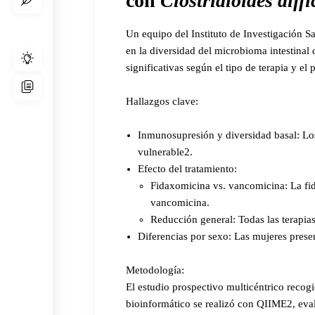
con
Clostridioides diffi
Un equipo del Instituto de Investigación S
en la diversidad del microbioma intestinal
significativas según el tipo de terapia y el p
Hallazgos clave:
Inmunosupresión y diversidad basal:
Los
vulnerable2.
Efecto del tratamiento:
Fidaxomicina vs. vancomicina:
La fi
vancomicina.
Reducción general:
Todas las terapia
Diferencias por sexo:
Las mujeres presen
Metodología:
El estudio prospectivo multicéntrico reco
bioinformático se realizó con QIIME2, ev